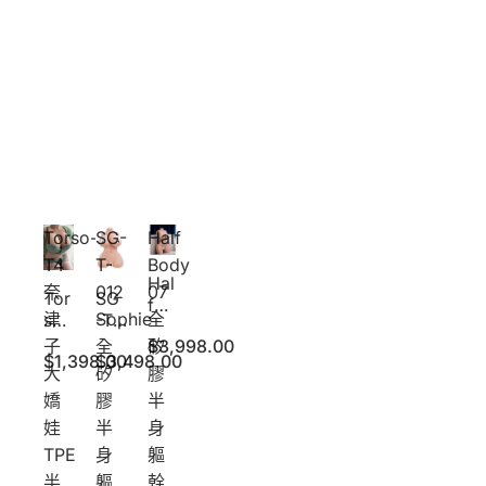
Torso-
SG-
Half
T4
T-
Body
Hal
奈
012
07
Tor
SG
f
津
Sophie
全
so-
-T-
Bo
T4
012
子
全
矽
$3,998.00
dy
$1,398.00
$3,498.00
奈
So
07
大
矽
膠
津
phi
全
嬌
膠
半
子
e
矽
娃
半
身
大
全
膠
嬌
矽
TPE
身
軀
半
娃
膠
身
半
軀
幹