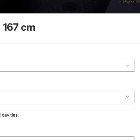
/
1
25
 167 cm
 cavities.