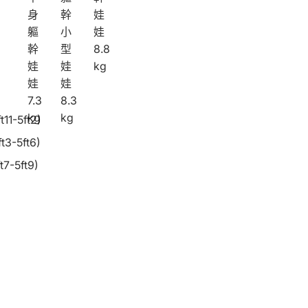
TP
半
軀
身
幹
娃
E
身
幹
軀
小
娃
半
軀
娃
身
幹
幹
型
8.8
娃
軀
小
8.8
娃
娃
kg
幹
型
kg
娃
娃
娃
娃
7.3
8.3
娃
娃
7.3
8.3
kg
kg
t11-5ft2)
kg
kg
t3-5ft6)
t7-5ft9)