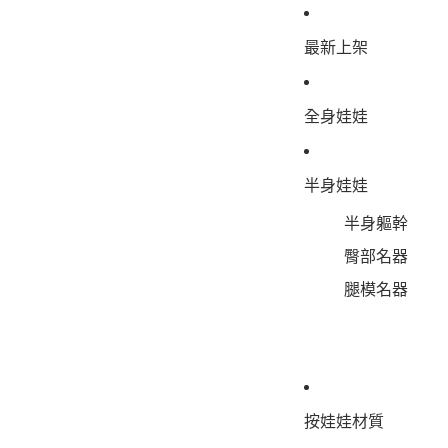
跳至內容
最新上架
全身娃娃
半身娃娃
半身軀幹
臀部名器
腿模名器
按娃娃材質