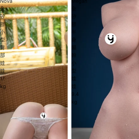
Nova
Megan
全
全
矽
矽
膠
膠
小
半
型
身
臀
軀
部
幹
娃
小
娃
型
17
娃
kg
娃
9.4
kg