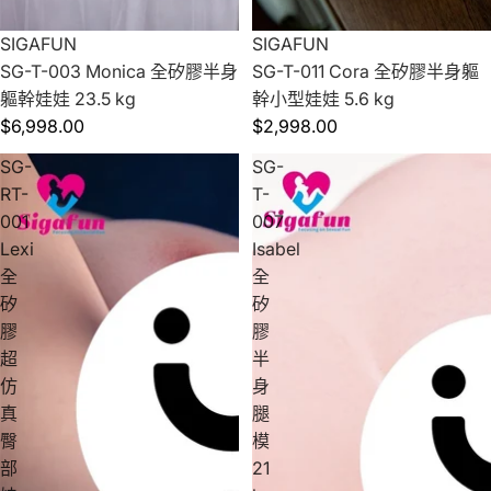
SIGAFUN
SIGAFUN
SG-T-003 Monica 全矽膠半身
SG-T-011 Cora 全矽膠半身軀
軀幹娃娃 23.5 kg
幹小型娃娃 5.6 kg
$6,998.00
$2,998.00
SG-
SG-
RT-
T-
001
007
Lexi
Isabel
全
全
矽
矽
膠
膠
超
半
仿
身
真
腿
臀
模
部
21