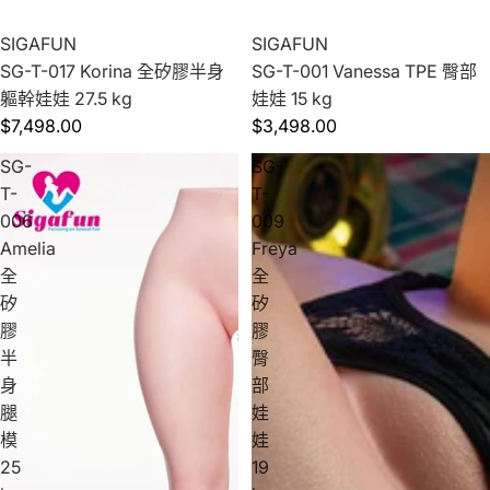
SIGAFUN
SIGAFUN
SG-T-017 Korina 全矽膠半身
SG-T-001 Vanessa TPE 臀部
軀幹娃娃 27.5 kg
娃娃 15 kg
$7,498.00
$3,498.00
SG-
SG-
T-
T-
006
009
Amelia
Freya
全
全
矽
矽
膠
膠
半
臀
身
部
腿
娃
模
娃
25
19