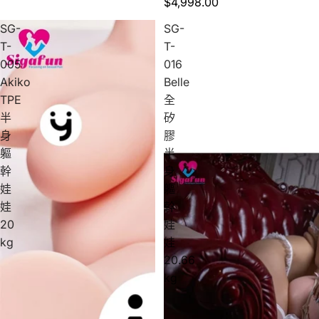
$4,998.00
SG-
SG-
T-
T-
005
016
Akiko
Belle
TPE
全
半
矽
身
膠
軀
半
幹
身
娃
軀
娃
幹
20
娃
kg
娃
20.66
kg