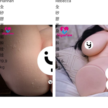
Hannah
Rebecca
全
全
矽
矽
膠
膠
半
半
身
身
軀
軀
幹
幹
娃
娃
娃
娃
19.9
22.5
kg
kg