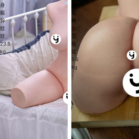
身
身
軀
軀
幹
幹
娃
小
娃
型
23.5
娃
kg
娃
5.6
kg