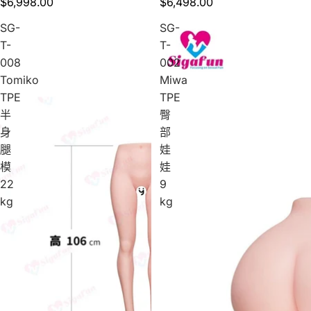
$6,998.00
$6,498.00
SG-
SG-
T-
T-
008
002
Tomiko
Miwa
TPE
TPE
半
臀
身
部
腿
娃
模
娃
22
9
kg
kg