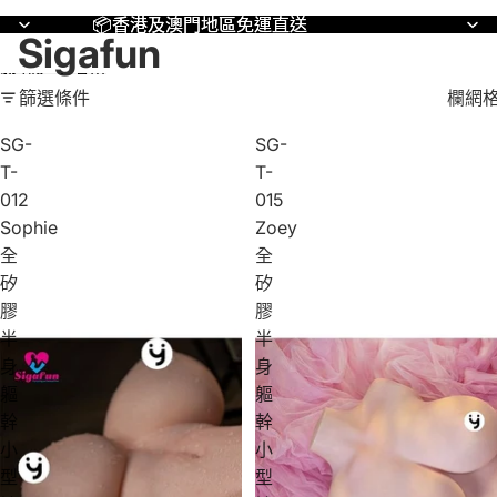
📦香港及澳門地區免運直送
📦香港及澳門地區免運直送
Sigafun
跳到結果清單
篩選條件
欄網
SG-
SG-
T-
T-
012
015
Sophie
Zoey
全
全
矽
矽
膠
膠
半
半
身
身
軀
軀
幹
幹
小
小
型
型