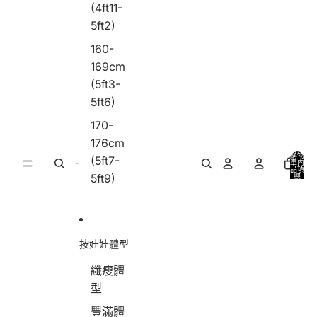
(4ft11-
5ft2)
160-
169cm
(5ft3-
5ft6)
170-
176cm
購物
(5ft7-
車內
品項
5ft9)
總
數:
0
按娃娃體型
纖瘦體
型
豐滿體