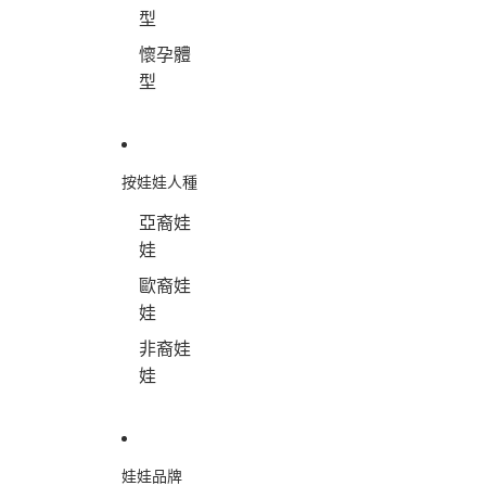
型
懷孕體
型
按娃娃人種
亞裔娃
娃
歐裔娃
娃
非裔娃
娃
娃娃品牌