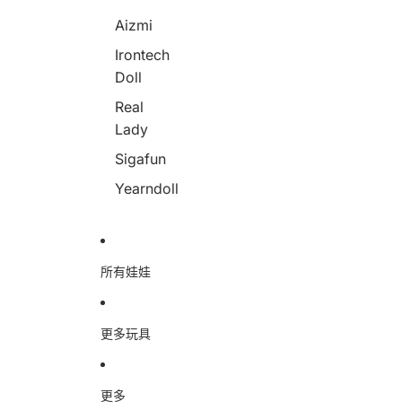
Aizmi
Irontech
Doll
Real
Lady
Sigafun
Yearndoll
所有娃娃
更多玩具
更多