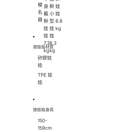
大
h
矽
模
身
幹
娃
嬌
i
膠
名
娃
e
半
軀
小
娃
T
全
身
器
幹
型
8.8
P
矽
軀
娃
娃
kg
E
膠
幹
娃
娃
半
半
娃
身
身
娃
7.3
8.3
按娃娃材質
軀
軀
8
kg
kg
幹
幹
.
矽膠娃
娃
小
8
娃
娃
型
k
7
娃
g
TPE 娃
.
娃
娃
3
8
k
.
g
3
k
g
按娃娃身高
150-
159cm