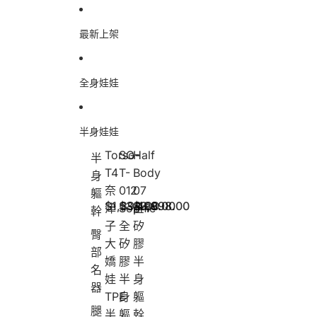
跳至內容
最新上架
全身娃娃
半身娃娃
Torso-
SG-
Half
半
T
S
H
T4
T-
Body
身
o
G
a
奈
012
07
軀
r
-
l
$1,398.00
$3,498.00
$3,998.00
s
T
f
津
Sophie
全
幹
o
-
B
子
全
矽
臀
-
0
o
大
矽
膠
T
1
d
部
嬌
膠
半
4
2
y
名
奈
S
0
娃
半
身
器
津
o
7
TPE
身
軀
子
p
全
腿
半
軀
幹