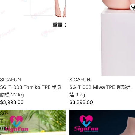
SIGAFUN
SIGAFUN
SG-T-008 Tomiko TPE 半身
SG-T-002 Miwa TPE 臀部娃
腿模 22 kg
娃 9 kg
$3,998.00
$3,298.00
SG-
SG-
T-
T-
010
013