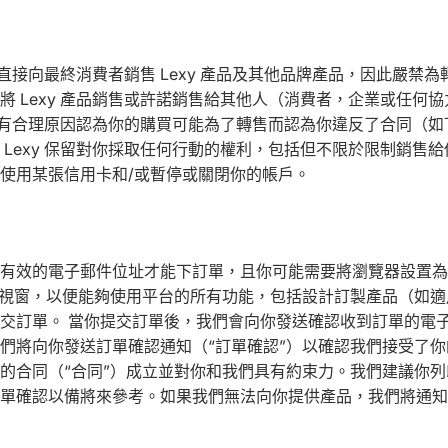
y 直接向最終消費者銷售 Lexy 產品及其他品牌產品，因此嚴禁
將 Lexy 產品銷售或許諾銷售給其他人（消費者，企業或任何
xy 有合理原因認為你的購買可能為了轉售而認為你違反了合同（如
 Lexy 保留對你採取任何行動的權利，包括但不限於限制銷售
使用某張信用卡和/或暫停或關閉你的帳戶。
有效的電子郵件位址才能下訂單，且你可能需要將瀏覽器設置為
和彈出視窗，以便能夠使用平台的所有功能，包括設計訂製產品（如
交訂單。 當你提交訂單後，我們會向你發送確認收到訂單的電
們將向你發送訂單確認通知（“訂單確認”）以確認我們接受了
的合同（“合同”）成立並對你和我們具有約束力。我們建議你
單確認以備將來參考。如果我們無法向你提供產品，我們將通知